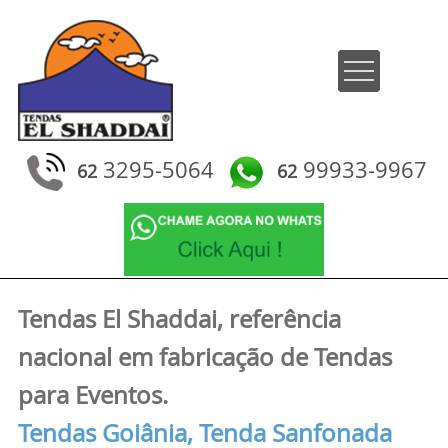
3295-5064
99933-9967
62
62
Tendas El Shaddai – Tendas para Eventos Goiânia | Tendas Goiânia – Aluguel de Tendas, Venda tenda.
Tendas El Shaddai, referência
nacional em fabricação de Tendas
para Eventos.
Tendas Goiânia, Tenda Sanfonada