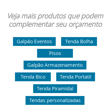
Veja mais produtos que podem
complementar seu orçamento
Galpão Eventos
Tenda Bolha
Pisos
Galpão Armazenamento
Tenda Bico
Tenda Portatil
Tenda Piramidal
Tendas personalizadas